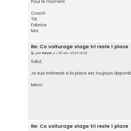
Pour le moment :
Coach
Titi
Fabrice
Moi
Re: Co voiturage stage tri reste 1 place
M
par
Kevin J
»
25 avr. 2024 14:22
e
s
Salut,
s
a
g
Je suis intéressé si la place est toujours disponib
e
Merci.
Re: Co voiturage stage tri reste 1 place