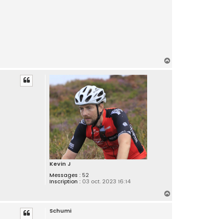
H
a
u
t
Kevin J
Messages :
52
Inscription :
03 oct. 2023 16:14
H
a
Schumi
u