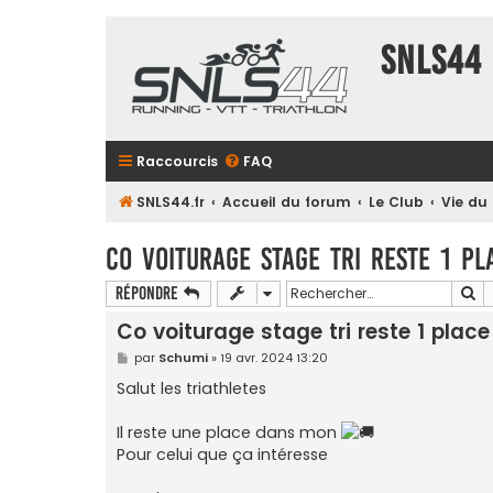
SNLS44
Raccourcis
FAQ
SNLS44.fr
Accueil du forum
Le Club
Vie du
Co voiturage stage tri reste 1 pl
Re
Répondre
Co voiturage stage tri reste 1 place
M
par
Schumi
»
19 avr. 2024 13:20
e
s
Salut les triathletes
s
a
g
Il reste une place dans mon
e
Pour celui que ça intéresse