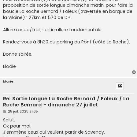
e
proposition de sortie longue dimanche matin, pour faire la
boucle La Roche Bernard / Foleux (traversée en barque de
la Vilaine) : 27km et 570 de D+.
Allure rando/trail, sortie allure fondamentale.
Rendez-vous à 8h30 au parking du Pont (côté La Roche).
Bonne soirée,
Elodie
Marie
Re: Sortie longue La Roche Bernard / Foleux / La
Roche Bernard - dimanche 27 juillet
M
25 juil. 2025 21:35
e
s
Salut.
s
Ok pour moi.
a
g
J'emmène ceux qui veulent partir de Savenay.
e