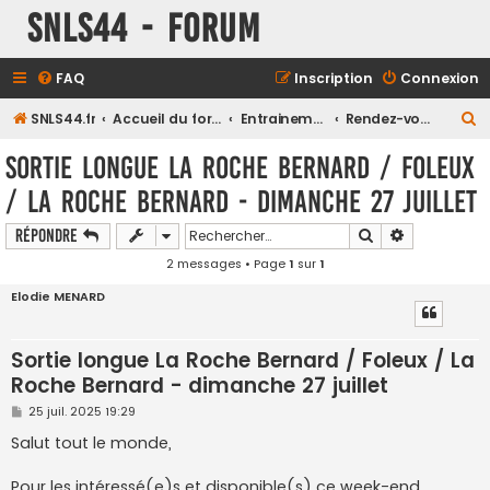
SNLS44 - Forum
FAQ
Inscription
Connexion
R
SNLS44.fr
Accueil du forum
Entrainements
Rendez-vous des sorties libres
e
Sortie longue La Roche Bernard / Foleux
c
/ La Roche Bernard - dimanche 27 juillet
h
e
Rechercher
Recherche a
Répondre
r
2 messages • Page
1
sur
1
c
Elodie MENARD
h
e
Sortie longue La Roche Bernard / Foleux / La
r
Roche Bernard - dimanche 27 juillet
M
25 juil. 2025 19:29
e
s
Salut tout le monde,
s
a
g
Pour les intéressé(e)s et disponible(s) ce week-end,