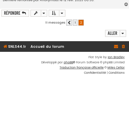
Dernière remontée par Anonymous le 12 févr. 2025 08:55.
Répondre
11 messages
1
2
Précédent
Aller
SNLS44.fr
Accueil du forum
Flat Style by
Ian Bradley
Développé par
phpBB
® Forum Software © phpBB Limited
Traduction française officielle
©
Miles Cellar
Confidentialité
|
Conditions