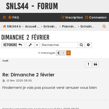
SNLS44 - Forum
FAQ
Inscription
Connexion
R
SNLS44.fr
Accueil du forum
Entrainements
Planning des entrainements Club
Entraînements Vélo
e
Dimanche 2 février
c
Rechercher
Recherche a
Répondre
h
e
11 messages
1
2
Précédent
r
noel
c
h
Re: Dimanche 2 février
e
M
12 févr. 2025 08:55
r
e
s
Finalement je vais pas pouvoir venir amuser vous bien
s
a
g
e