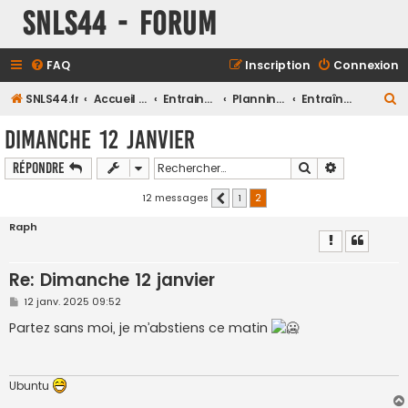
SNLS44 - Forum
FAQ
Inscription
Connexion
R
SNLS44.fr
Accueil du forum
Entrainements
Planning des entrainements Club
Entraînements Vélo
e
Dimanche 12 janvier
c
Rechercher
Recherche a
Répondre
h
e
12 messages
1
2
Précédent
r
Raph
c
h
Re: Dimanche 12 janvier
e
M
12 janv. 2025 09:52
r
e
s
Partez sans moi, je m’abstiens ce matin
s
a
g
e
Ubuntu