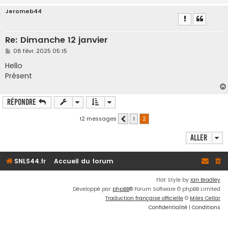
Jeromeb44
Re: Dimanche 12 janvier
M
08 févr. 2025 05:15
e
s
Hello
s
Présent
a
g
e
Répondre
12 messages
1
2
Précédent
Aller
SNLS44.fr
Accueil du forum
Flat Style by
Ian Bradley
Développé par
phpBB
® Forum Software © phpBB Limited
Traduction française officielle
©
Miles Cellar
Confidentialité
|
Conditions