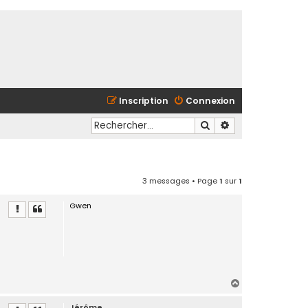
Inscription
Connexion
Rechercher
Recherche avancé
3 messages • Page
1
sur
1
Gwen
H
a
Jérôme
u