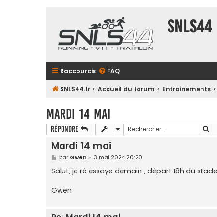
SNLS44
Raccourcis
FAQ
SNLS44.fr
Accueil du forum
Entrainements
Mardi 14 mai
Re
Répondre
Mardi 14 mai
M
par
Gwen
»
13 mai 2024 20:20
e
s
Salut, je ré essaye demain , départ 18h du stade
s
a
g
Gwen
e
Re: Mardi 14 mai