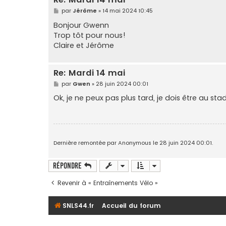
M
par
Jérôme
»
14 mai 2024 10:45
e
s
Bonjour Gwenn
s
Trop tôt pour nous!
a
g
Claire et Jérôme
e
Re: Mardi 14 mai
M
par
Gwen
»
28 juin 2024 00:01
e
s
Ok, je ne peux pas plus tard, je dois être au sta
s
a
g
e
Dernière remontée par Anonymous le 28 juin 2024 00:01.
Répondre
Revenir à « Entraînements Vélo »
SNLS44.fr
Accueil du forum