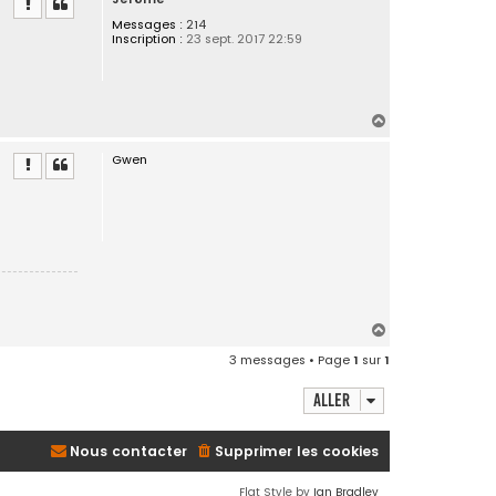
t
Messages :
214
Inscription :
23 sept. 2017 22:59
H
a
Gwen
u
t
H
a
3 messages • Page
1
sur
1
u
t
Aller
Nous contacter
Supprimer les cookies
Flat Style by
Ian Bradley