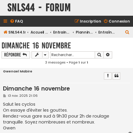
SNLS44 - Forum
FAQ
Inscription
Connexion
R
SNLS44.fr
Accueil du forum
Entrainements
Planning des entrainements Club
Entraînements Vélo
e
Dimanche 16 novembre
c
Rechercher
Recherche a
Répondre
h
3 messages • Page
1
sur
1
e
r
Gwenael Mabire
c
h
Dimanche 16 novembre
e
M
13 nov. 2025 21:06
e
r
s
Salut les cyclos
s
On essaye d’éviter les gouttes.
a
g
Rendez-vous gare sud à 9h30 pour 2h de roulage
e
tranquille. Soyez nombreuses et nombreux.
Gwen