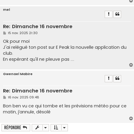
mel
Re: Dimanche 16 novembre
M
15 nov. 2025 21:30
e
s
Ok pour moi
s
J'ai relégué ton post sur E Peak la nouvelle application du
a
g
club.
e
En espérant qu'il ne pleuve pas ....
Gwenael Mabire
Re: Dimanche 16 novembre
M
16 nov. 2025 09:48
e
s
Bon ben vu ce qui tombe et les prévisions météo pour ce
s
matin, j’annule, désolé
a
g
e
Répondre