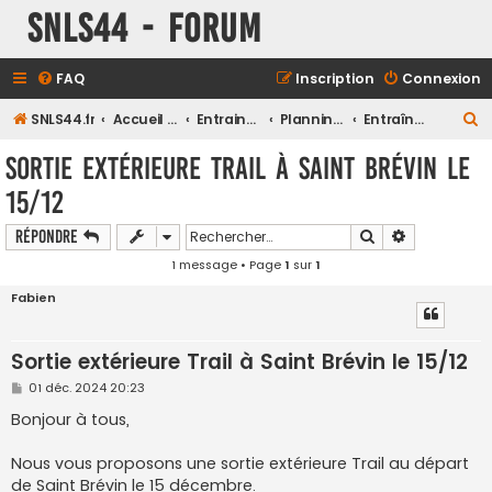
SNLS44 - Forum
FAQ
Inscription
Connexion
R
SNLS44.fr
Accueil du forum
Entrainements
Planning des entrainements Club
Entraînements Running
e
Sortie extérieure Trail à Saint Brévin le
c
15/12
h
e
Rechercher
Recherche a
Répondre
r
1 message • Page
1
sur
1
c
Fabien
h
e
Sortie extérieure Trail à Saint Brévin le 15/12
r
M
01 déc. 2024 20:23
e
s
Bonjour à tous,
s
a
g
Nous vous proposons une sortie extérieure Trail au départ
e
de Saint Brévin le 15 décembre.