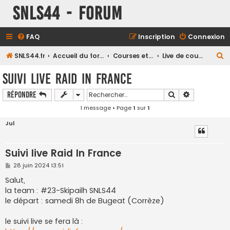
SNLS44 - Forum
FAQ
Inscription
Connexion
R
SNLS44.fr
Accueil du forum
Courses et compétitions
Live de course
e
Suivi live Raid In France
c
Rechercher
Recherche a
Répondre
h
1 message • Page
1
sur
1
e
r
Jul
c
h
Suivi live Raid In France
e
M
28 juin 2024 13:51
e
r
s
Salut,
s
la team : #23-Skipailh SNLS44
a
g
le départ : samedi 8h de Bugeat (Corrèze)
e
le suivi live se fera là :