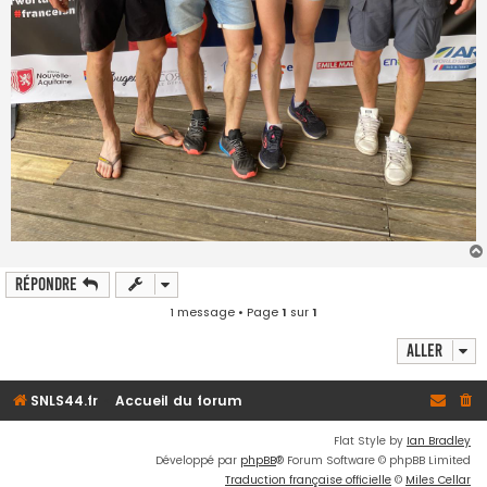
Répondre
1 message • Page
1
sur
1
Aller
SNLS44.fr
Accueil du forum
Flat Style by
Ian Bradley
Développé par
phpBB
® Forum Software © phpBB Limited
Traduction française officielle
©
Miles Cellar