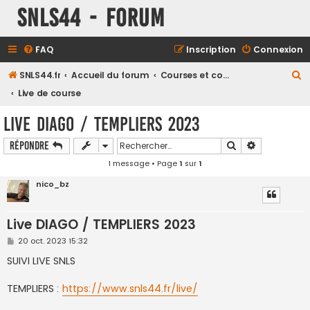
SNLS44 - Forum
FAQ
Inscription
Connexion
R
SNLS44.fr
Accueil du forum
Courses et compétitions
e
Live de course
c
Live DIAGO / TEMPLIERS 2023
h
Rechercher
Recherche a
Répondre
e
1 message • Page
1
sur
1
r
c
nico_bz
h
e
Live DIAGO / TEMPLIERS 2023
r
M
20 oct. 2023 15:32
e
s
SUIVI LIVE SNLS
s
a
g
TEMPLIERS :
https://www.snls44.fr/live/
e