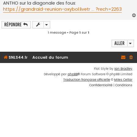
ANTHO sur la diagonale des fous:
https://grandraid-reunion-oxybol.livetr ... ?rech=2263
Répondre
1 message • Page
1
sur
1
Aller
SNLS44.fr
Accueil du forum
Flat Style by
Ian Bradley
Développé par
phpBB
® Forum Software © phpBB Limited
Traduction française officielle
©
Miles Cellar
Confidentialité
|
Conditions