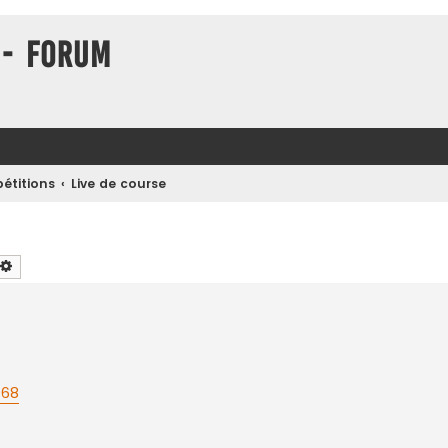
 - Forum
étitions
Live de course
chercher
Recherche avancée
068