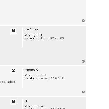
H
a
Jérôme B
u
t
Messages :
1
Inscription :
19 juil. 2018 13:09
H
a
Fabrice G.
u
t
Messages :
202
Inscription :
11 sept. 2018 21:22
nes ondes
H
a
tjo
u
t
Messages :
45