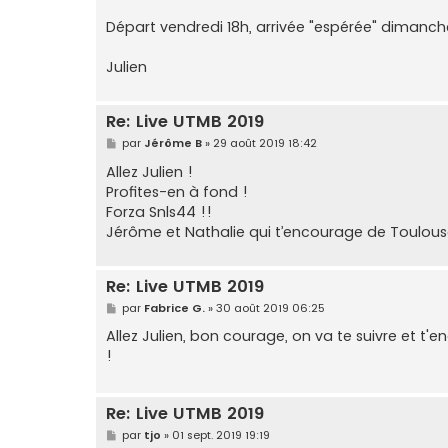
Départ vendredi 18h, arrivée "espérée" dimanch
Julien
Re: Live UTMB 2019
M
par
Jérôme B
»
29 août 2019 18:42
e
s
Allez Julien !
s
Profites-en à fond !
a
g
Forza Snls44 !!
e
Jérôme et Nathalie qui t’encourage de Toulous
Re: Live UTMB 2019
M
par
Fabrice G.
»
30 août 2019 06:25
e
s
Allez Julien, bon courage, on va te suivre et t
s
!
a
g
e
Re: Live UTMB 2019
M
par
tjo
»
01 sept. 2019 19:19
e