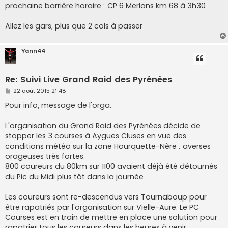
prochaine barrière horaire : CP 6 Merlans km 68 à 3h30.
Allez les gars, plus que 2 cols à passer
Yann44
Re: Suivi Live Grand Raid des Pyrénées
M
22 août 2015 21:48
e
s
Pour info, message de l'orga:
s
a
g
L'organisation du Grand Raid des Pyrénées décide de
e
stopper les 3 courses à Aygues Cluses en vue des
conditions météo sur la zone Hourquette-Nère : averses
orageuses très fortes.
800 coureurs du 80km sur 1100 avaient déjà été détournés
du Pic du Midi plus tôt dans la journée
Les coureurs sont re-descendus vers Tournaboup pour
être rapatriés par l'organisation sur Vielle-Aure. Le PC
Courses est en train de mettre en place une solution pour
rapatrier tous les coureurs dans les heures à venir.