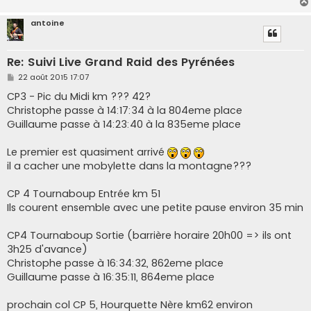
antoine
Re: Suivi Live Grand Raid des Pyrénées
M
22 août 2015 17:07
e
s
CP3 - Pic du Midi km ??? 42?
s
Christophe passe à 14:17:34 à la 804eme place
a
g
Guillaume passe à 14:23:40 à la 835eme place
e
Le premier est quasiment arrivé
il a cacher une mobylette dans la montagne???
CP 4 Tournaboup Entrée km 51
Ils courent ensemble avec une petite pause environ 35 min
CP4 Tournaboup Sortie (barrière horaire 20h00 => ils ont
3h25 d'avance)
Christophe passe à 16:34:32, 862eme place
Guillaume passe à 16:35:11, 864eme place
prochain col CP 5, Hourquette Nère km62 environ