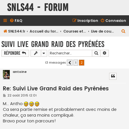
SNLS44 - Forum
FAQ
Inscription
Connexion
R
SNLS44.fr
Accueil du forum
Courses et compétitions
Live de course
e
Suivi Live Grand Raid des Pyrénées
c
Rechercher
Recherche a
Répondre
h
e
13 messages
1
2
Précédent
r
antoine
c
h
Re: Suivi Live Grand Raid des Pyrénées
e
M
22 août 2015 12:01
r
e
s
M... Antho
s
Ca sera partie remise et probablement avec moins de
a
g
chaleur, ça sera moins compliqué.
e
Bravo pour ton parcours!