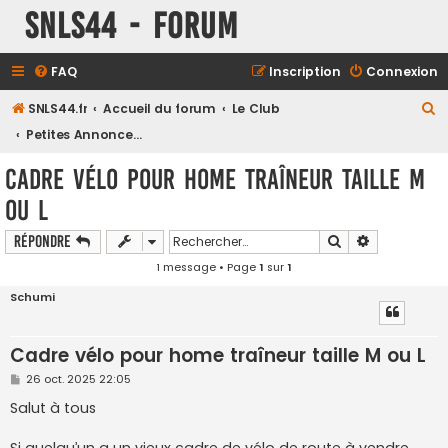
SNLS44 - Forum
FAQ
Inscription
Connexion
R
SNLS44.fr
Accueil du forum
Le Club
e
Petites Annonces / Bonnes Affaires
c
Cadre vélo pour home traîneur taille M
h
ou L
e
r
Rechercher
Recherche a
Répondre
c
1 message • Page
1
sur
1
h
Schumi
e
r
Cadre vélo pour home traîneur taille M ou L
M
26 oct. 2025 22:05
e
s
Salut à tous
s
a
g
Si quelqu’un a un vieux cadre de vélo de route à vendre,