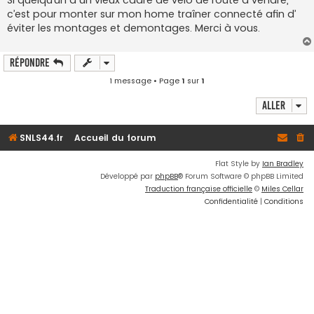
e
c’est pour monter sur mon home traîner connecté afin d’
éviter les montages et demontages. Merci à vous.
Répondre
1 message • Page
1
sur
1
Aller
SNLS44.fr
Accueil du forum
Flat Style by
Ian Bradley
Développé par
phpBB
® Forum Software © phpBB Limited
Traduction française officielle
©
Miles Cellar
Confidentialité
|
Conditions