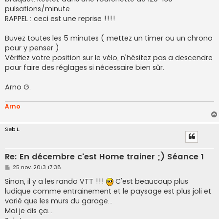
pulsations/minute.
RAPPEL : ceci est une reprise !!!!
Buvez toutes les 5 minutes ( mettez un timer ou un chrono
pour y penser )
Vérifiez votre position sur le vélo, n'hésitez pas a descendre
pour faire des réglages si nécessaire bien sûr.
Arno G.
Arno
Seb L.
Re: En décembre c'est Home trainer ;) Séance 1
M
25 nov. 2013 17:38
e
s
Sinon, il y a les rando VTT !!!
C'est beaucoup plus
s
ludique comme entrainement et le paysage est plus joli et
a
g
varié que les murs du garage...
e
Moi je dis ça....