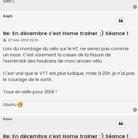
Seb L.
Raph
Re: En décembre c'est Home trainer ;) Séance 1
M
27 nov. 2013 22:51
e
s
Lors du montage du vélo sur le HT, ne serrez pas comme
s
un naze. C'est sûrement la cause de la fissure de
a
g
l'extrémité des haubans de mon ancien vélo.
e
C'est vrai que le VTT est plus ludique, mais â 20h, je n'ai pas
le courage de le sortir...
Tous en selle pour 2014 !
Ubuntu
Ravis
Re: En décembre c'est Home trainer ;) Séance 1