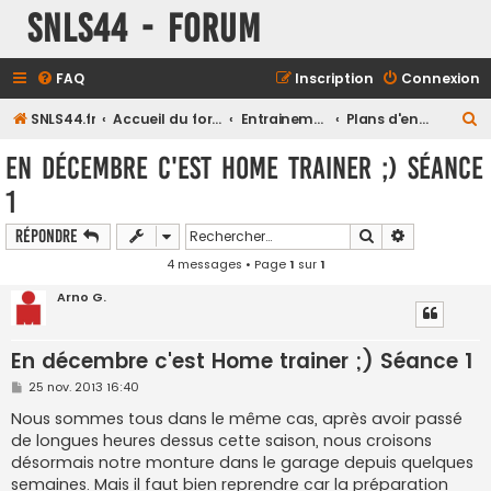
SNLS44 - Forum
FAQ
Inscription
Connexion
R
SNLS44.fr
Accueil du forum
Entrainements
Plans d'entrainements
e
En décembre c'est Home trainer ;) Séance
c
1
h
e
Rechercher
Recherche a
Répondre
r
4 messages • Page
1
sur
1
c
Arno G.
h
e
En décembre c'est Home trainer ;) Séance 1
r
M
25 nov. 2013 16:40
e
s
Nous sommes tous dans le même cas, après avoir passé
s
de longues heures dessus cette saison, nous croisons
a
g
désormais notre monture dans le garage depuis quelques
e
semaines. Mais il faut bien reprendre car la préparation