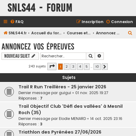
SNLS44 - Forum
FAQ
Inscription
Connexion
R
SNLS44.fr
Accueil du forum
Courses et compétitions
Annoncez vos épreuves
e
Annoncez vos épreuves
c
Rechercher
Recherche avancé
Nouveau sujet
h
e
Page
1
sur
10
243 sujets
1
2
3
4
5
…
10
Suivant
r
Sujets
c
Trail R Run Treillères - 25 janvier 2026
h
Dernier message par
guigui
«
01 nov. 2025 19:27
e
Réponses :
7
r
Trail Objectif Club 'Défi des vallées' à Mesnil
Roch (35)
Dernier message par
Elodie MENARD
«
14 oct. 2025 23:16
Réponses :
3
Triathlon des Pyrénées 27/06/2026