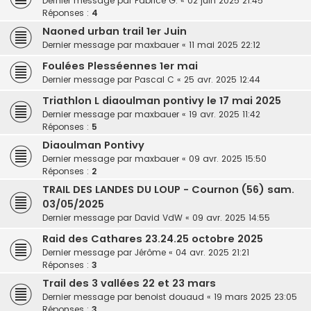
Dernier message par
Fabrice G.
«
02 juin 2025 21:45
Réponses :
4
Naoned urban trail 1er Juin
Dernier message par
maxbauer
«
11 mai 2025 22:12
Foulées Plesséennes 1er mai
Dernier message par
Pascal C
«
25 avr. 2025 12:44
Triathlon L diaoulman pontivy le 17 mai 2025
Dernier message par
maxbauer
«
19 avr. 2025 11:42
Réponses :
5
Diaoulman Pontivy
Dernier message par
maxbauer
«
09 avr. 2025 15:50
Réponses :
2
TRAIL DES LANDES DU LOUP - Cournon (56) sam.
03/05/2025
Dernier message par
David VdW
«
09 avr. 2025 14:55
Raid des Cathares 23.24.25 octobre 2025
Dernier message par
Jérôme
«
04 avr. 2025 21:21
Réponses :
3
Trail des 3 vallées 22 et 23 mars
Dernier message par
benoist douaud
«
19 mars 2025 23:05
Réponses :
3