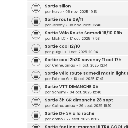
Sortie sillon
par
herve
» 08 nov. 2025 19:13
Sortie route 09/11
par
Jeremy
» 08 nov. 2025 16:40
Sortie Vélo Route Samedi 18/10 09h
par
Mich LC
» 17 oct. 2025 17:53
Sortie cool 12/10
par
guigui
» 11 oct. 2025 20:04
Sortie cool 2h30 savenay 11 oct 17h
par
CelineJarriau
» 11 oct. 2025 12:14
Sortie vélo route samedi matin light 
par
Fabrice G.
» 10 oct. 2025 17:41
Sortie VTT DIMANCHE 05
par
Schumi
» 04 oct. 2025 12:48
Sortie 3h GR dimanche 28 sept
par
CelineJarriau
» 26 sept. 2025 19:10
Sortie D+ 3H a la roche
par
antho
» 27 sept. 2025 15:02
Sortie footing-marche ULTRA COOL 