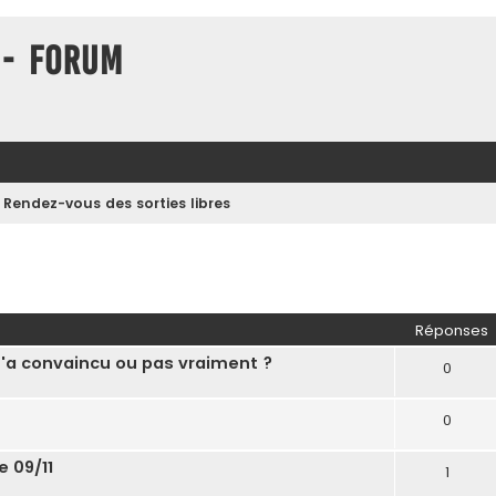
 - Forum
Rendez-vous des sorties libres
her
herche avancée
Réponses
m'a convaincu ou pas vraiment ?
0
0
e 09/11
1