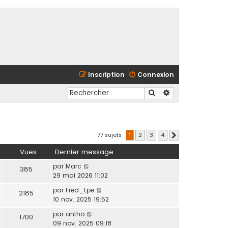
Inscription
Connexion
Rechercher
Recherche avancé
77 sujets
1
2
3
4
Suivant
Vues
Dernier message
par
Marc
385
29 mai 2026 11:02
par
Fred_Lpe
2185
10 nov. 2025 19:52
par
antho
1700
09 nov. 2025 09:18