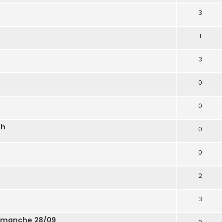
3
1
3
0
0
1h
0
0
2
3
dimanche 28/09