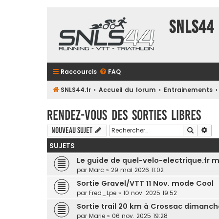
SNLS44
Raccourcis
FAQ
SNLS44.fr
Accueil du forum
Entrainements
Rendez-vous des sorties libres
Recherc
Rec
Nouveau sujet
SUJETS
Le guide de quel-velo-electrique.fr 
par
Marc
» 29 mai 2026 11:02
Sortie Gravel/VTT 11 Nov. mode Cool
par
Fred_Lpe
» 10 nov. 2025 19:52
Sortie trail 20 km à Crossac dimanch
par
Marie
» 06 nov. 2025 19:28