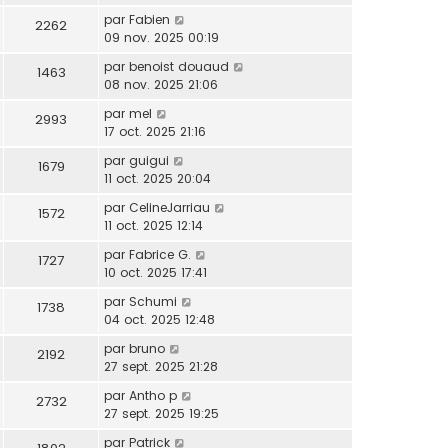
par
Fabien
2262
09 nov. 2025 00:19
par
benoist douaud
1463
08 nov. 2025 21:06
par
mel
2993
17 oct. 2025 21:16
par
guigui
1679
11 oct. 2025 20:04
par
CelineJarriau
1572
11 oct. 2025 12:14
par
Fabrice G.
1727
10 oct. 2025 17:41
par
Schumi
1738
04 oct. 2025 12:48
par
bruno
2192
27 sept. 2025 21:28
par
Antho p
2732
27 sept. 2025 19:25
par
Patrick