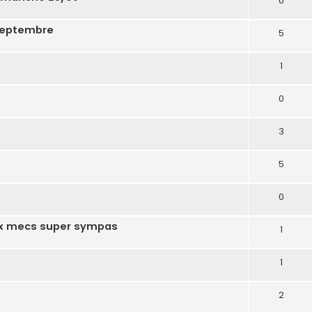
0
 septembre
5
1
0
3
5
0
ux mecs super sympas
1
1
2