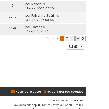
par
Ronan
4611
14 sept. 2025 09:30
par
Fabienne Guérin
2257
13 sept. 2025 08:55
par
Cornee
1759
12 sept. 2025 17:58
77 sujets
1
2
3
4
Suivant
Aller
Nous contacter
Supprimer les cookies
Flat Style by
Ian Bradley
Développé par
phpBB
® Forum Software © phpBB Limited