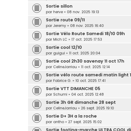
Sortie sillon
par
herve
» 08 nov. 2025 19:13
Sortie route 09/11
par
Jeremy
» 08 nov. 2025 16:40
Sortie Vélo Route Samedi 18/10 09h
par
Mich LC
» 17 oct. 2025 17:53
Sortie cool 12/10
par
guigui
» 11 oct. 2025 20:04
Sortie cool 2h30 savenay 11 oct 17h
par
CelineJarriau
» 11 oct. 2025 12:14
Sortie vélo route samedi matin light 
par
Fabrice G.
» 10 oct. 2025 17:41
Sortie VTT DIMANCHE 05
par
Schumi
» 04 oct. 2025 12:48
Sortie 3h GR dimanche 28 sept
par
CelineJarriau
» 26 sept. 2025 19:10
Sortie D+ 3H a la roche
par
antho
» 27 sept. 2025 15:02
Sortie footing-marche ULTRA COOL 