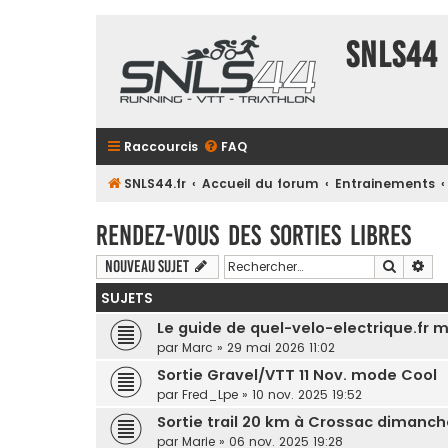
SNLS44
Raccourcis
FAQ
SNLS44.fr
Accueil du forum
Entrainements
Rendez-vous des sorties libres
Recherc
Rec
Nouveau sujet
SUJETS
Le guide de quel-velo-electrique.fr 
par
Marc
» 29 mai 2026 11:02
Sortie Gravel/VTT 11 Nov. mode Cool
par
Fred_Lpe
» 10 nov. 2025 19:52
Sortie trail 20 km à Crossac dimanch
par
Marie
» 06 nov. 2025 19:28