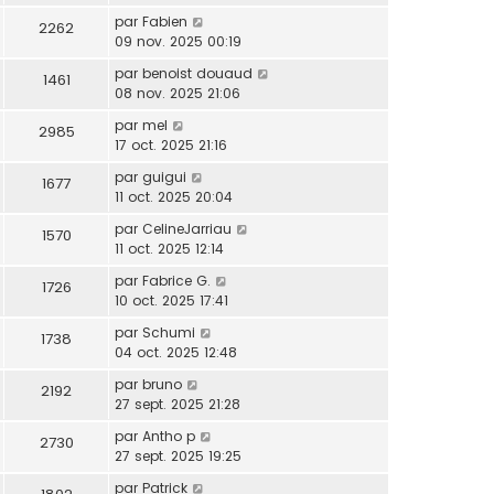
par
Fabien
2262
09 nov. 2025 00:19
par
benoist douaud
1461
08 nov. 2025 21:06
par
mel
2985
17 oct. 2025 21:16
par
guigui
1677
11 oct. 2025 20:04
par
CelineJarriau
1570
11 oct. 2025 12:14
par
Fabrice G.
1726
10 oct. 2025 17:41
par
Schumi
1738
04 oct. 2025 12:48
par
bruno
2192
27 sept. 2025 21:28
par
Antho p
2730
27 sept. 2025 19:25
par
Patrick