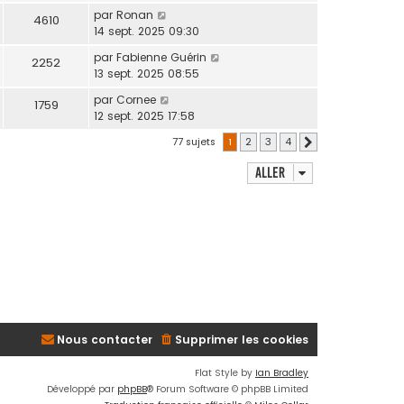
par
Ronan
4610
14 sept. 2025 09:30
par
Fabienne Guérin
2252
13 sept. 2025 08:55
par
Cornee
1759
12 sept. 2025 17:58
77 sujets
1
2
3
4
Suivant
Aller
Nous contacter
Supprimer les cookies
Flat Style by
Ian Bradley
Développé par
phpBB
® Forum Software © phpBB Limited