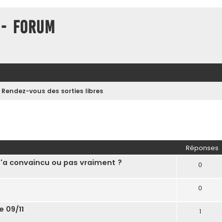
 - Forum
Rendez-vous des sorties libres
her
herche avancée
Réponses
m'a convaincu ou pas vraiment ?
0
0
e 09/11
1