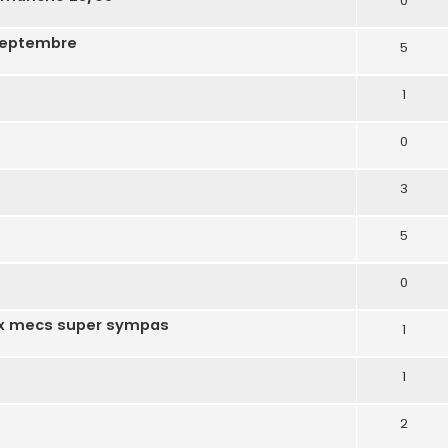
0
 septembre
5
1
0
3
5
0
ux mecs super sympas
1
1
2