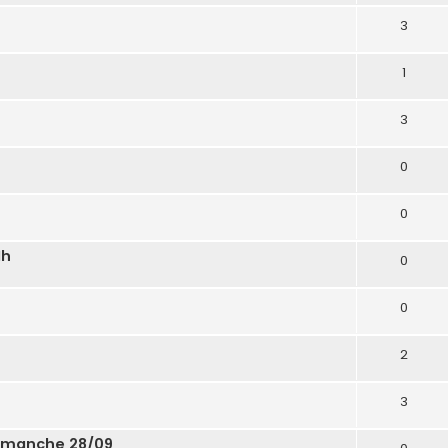
3
1
3
0
0
1h
0
0
2
3
dimanche 28/09