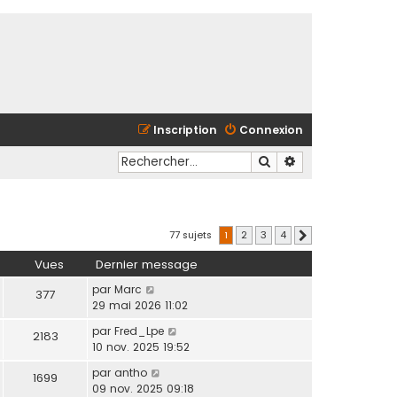
Inscription
Connexion
Rechercher
Recherche avancé
77 sujets
1
2
3
4
Suivant
Vues
Dernier message
par
Marc
377
29 mai 2026 11:02
par
Fred_Lpe
2183
10 nov. 2025 19:52
par
antho
1699
09 nov. 2025 09:18