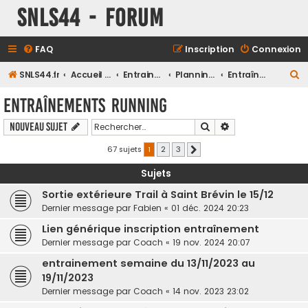
SNLS44 - Forum
FAQ
Inscription
Connexion
R
SNLS44.fr
Accueil du forum
Entrainements
Planning des entrainements Club
Entraînements Running
e
Entraînements Running
c
Rechercher
Recherche avancé
Nouveau sujet
h
e
67 sujets
1
2
3
Suivant
r
Sujets
c
Sortie extérieure Trail à Saint Brévin le 15/12
h
Dernier message par
Fabien
«
01 déc. 2024 20:23
e
Lien générique inscription entraînement
r
Dernier message par
Coach
«
19 nov. 2024 20:07
entrainement semaine du 13/11/2023 au
19/11/2023
Dernier message par
Coach
«
14 nov. 2023 23:02