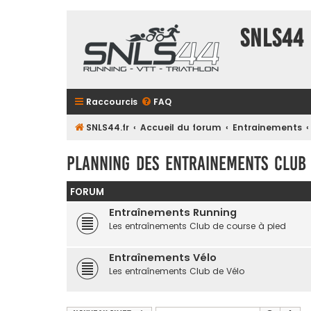
SNLS44
Raccourcis
FAQ
SNLS44.fr
Accueil du forum
Entrainements
Planning des entrainements Club
FORUM
Entraînements Running
Les entraînements Club de course à pied
Entraînements Vélo
Les entraînements Club de Vélo