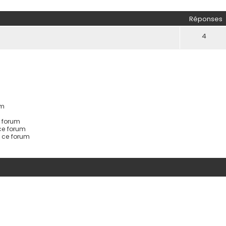
her
herche avancée
Réponses
4
um
 forum
ce forum
s ce forum