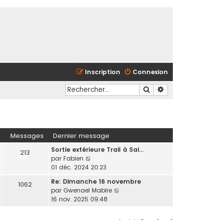
Inscription
Connexion
Rechercher
Recherche avancé
Messages
Dernier message
Sortie extérieure Trail à Sai…
213
C
par
Fabien
o
01 déc. 2024 20:23
n
Re: Dimanche 16 novembre
1062
s
C
par
Gwenael Mabire
u
o
16 nov. 2025 09:48
l
n
t
s
e