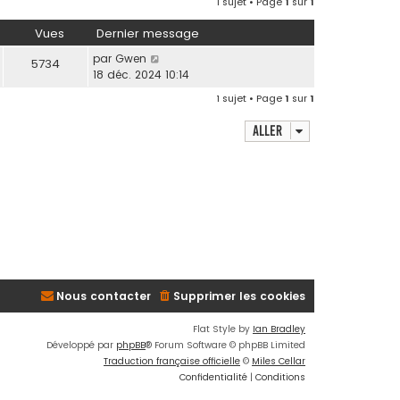
1 sujet • Page
1
sur
1
u
r
l
l
Vues
Dernier message
t
e
e
par
Gwen
5734
d
r
18 déc. 2024 10:14
e
l
r
1 sujet • Page
1
sur
1
e
n
d
i
Aller
e
e
r
r
n
m
i
e
e
s
r
s
m
a
e
g
s
e
s
Nous contacter
Supprimer les cookies
a
g
Flat Style by
Ian Bradley
e
Développé par
phpBB
® Forum Software © phpBB Limited
Traduction française officielle
©
Miles Cellar
Confidentialité
|
Conditions