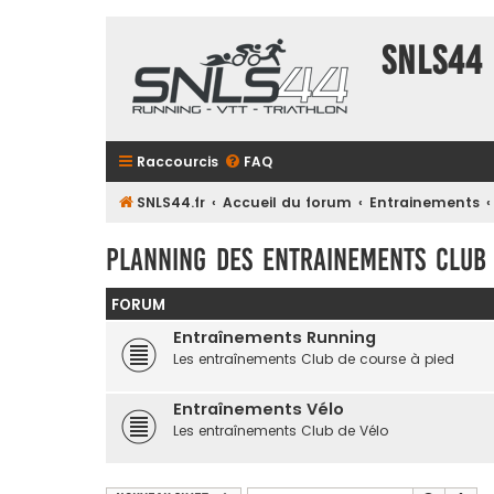
SNLS44
Raccourcis
FAQ
SNLS44.fr
Accueil du forum
Entrainements
Planning des entrainements Club
FORUM
Entraînements Running
Les entraînements Club de course à pied
Entraînements Vélo
Les entraînements Club de Vélo