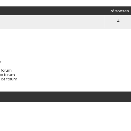
her
herche avancée
Réponses
4
um
 forum
ce forum
s ce forum