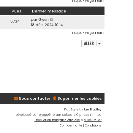
1 sujet • Page
1
sur
1
u
r
l
l
Vues
Dernier message
t
e
e
par
Gwen
5734
d
r
18 déc. 2024 10:14
e
l
r
1 sujet • Page
1
sur
1
e
n
d
i
Aller
e
e
r
r
n
m
i
e
e
s
r
s
m
a
e
g
s
e
s
Nous contacter
Supprimer les cookies
a
g
Flat Style by
Ian Bradley
e
Développé par
phpBB
® Forum Software © phpBB Limited
Traduction française officielle
©
Miles Cellar
Confidentialité
|
Conditions