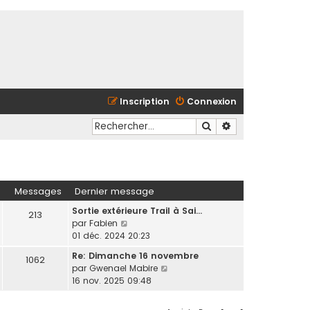
Inscription
Connexion
Rechercher
Recherche avancé
Messages
Dernier message
Sortie extérieure Trail à Sai…
213
C
par
Fabien
o
01 déc. 2024 20:23
n
Re: Dimanche 16 novembre
1062
s
C
par
Gwenael Mabire
u
o
16 nov. 2025 09:48
l
n
t
s
e