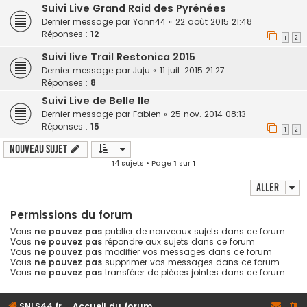
Suivi Live Grand Raid des Pyrénées
Dernier message par
Yann44
«
22 août 2015 21:48
Réponses :
12
1
2
Suivi live Trail Restonica 2015
Dernier message par
Juju
«
11 juil. 2015 21:27
Réponses :
8
Suivi Live de Belle Ile
Dernier message par
Fabien
«
25 nov. 2014 08:13
Réponses :
15
1
2
Nouveau sujet
14 sujets • Page
1
sur
1
Aller
Permissions du forum
Vous
ne pouvez pas
publier de nouveaux sujets dans ce forum
Vous
ne pouvez pas
répondre aux sujets dans ce forum
Vous
ne pouvez pas
modifier vos messages dans ce forum
Vous
ne pouvez pas
supprimer vos messages dans ce forum
Vous
ne pouvez pas
transférer de pièces jointes dans ce forum
SNLS44.fr
Accueil du forum