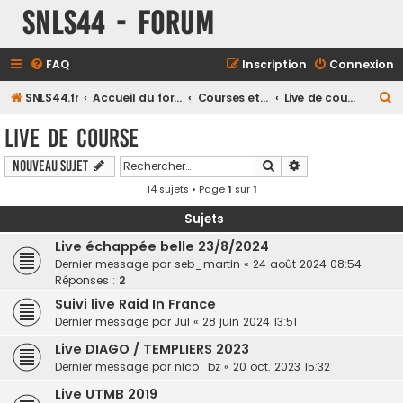
SNLS44 - Forum
FAQ
Inscription
Connexion
R
SNLS44.fr
Accueil du forum
Courses et compétitions
Live de course
e
Live de course
c
Rechercher
Recherche avancé
Nouveau sujet
h
14 sujets • Page
1
sur
1
e
r
Sujets
c
Live échappée belle 23/8/2024
h
Dernier message par
seb_martin
«
24 août 2024 08:54
Réponses :
2
e
Suivi live Raid In France
r
Dernier message par
Jul
«
28 juin 2024 13:51
Live DIAGO / TEMPLIERS 2023
Dernier message par
nico_bz
«
20 oct. 2023 15:32
Live UTMB 2019