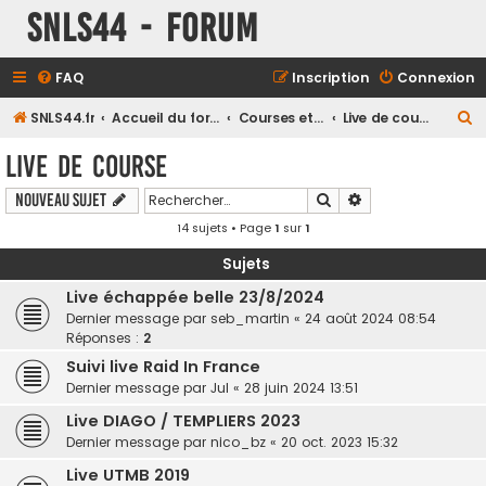
SNLS44 - Forum
FAQ
Inscription
Connexion
R
SNLS44.fr
Accueil du forum
Courses et compétitions
Live de course
e
Live de course
c
Rechercher
Recherche avancé
Nouveau sujet
h
14 sujets • Page
1
sur
1
e
r
Sujets
c
Live échappée belle 23/8/2024
h
Dernier message par
seb_martin
«
24 août 2024 08:54
Réponses :
2
e
Suivi live Raid In France
r
Dernier message par
Jul
«
28 juin 2024 13:51
Live DIAGO / TEMPLIERS 2023
Dernier message par
nico_bz
«
20 oct. 2023 15:32
Live UTMB 2019