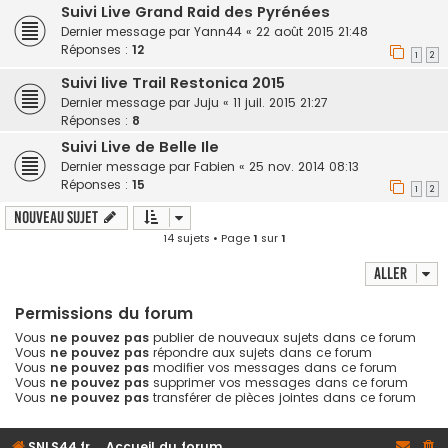
Suivi Live Grand Raid des Pyrénées
Dernier message par
Yann44
«
22 août 2015 21:48
Réponses :
12
1
2
Suivi live Trail Restonica 2015
Dernier message par
Juju
«
11 juil. 2015 21:27
Réponses :
8
Suivi Live de Belle Ile
Dernier message par
Fabien
«
25 nov. 2014 08:13
Réponses :
15
1
2
Nouveau sujet
14 sujets • Page
1
sur
1
Aller
Permissions du forum
Vous
ne pouvez pas
publier de nouveaux sujets dans ce forum
Vous
ne pouvez pas
répondre aux sujets dans ce forum
Vous
ne pouvez pas
modifier vos messages dans ce forum
Vous
ne pouvez pas
supprimer vos messages dans ce forum
Vous
ne pouvez pas
transférer de pièces jointes dans ce forum
SNLS44.fr
Accueil du forum