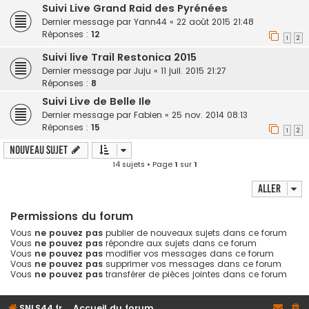
Suivi Live Grand Raid des Pyrénées
Dernier message par
Yann44
«
22 août 2015 21:48
Réponses :
12
1
2
Suivi live Trail Restonica 2015
Dernier message par
Juju
«
11 juil. 2015 21:27
Réponses :
8
Suivi Live de Belle Ile
Dernier message par
Fabien
«
25 nov. 2014 08:13
Réponses :
15
1
2
Nouveau sujet
14 sujets • Page
1
sur
1
Aller
Permissions du forum
Vous
ne pouvez pas
publier de nouveaux sujets dans ce forum
Vous
ne pouvez pas
répondre aux sujets dans ce forum
Vous
ne pouvez pas
modifier vos messages dans ce forum
Vous
ne pouvez pas
supprimer vos messages dans ce forum
Vous
ne pouvez pas
transférer de pièces jointes dans ce forum
SNLS44.fr
Accueil du forum