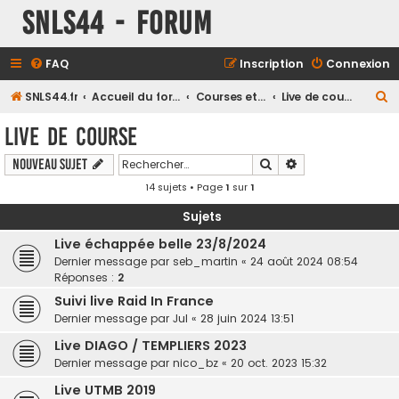
SNLS44 - Forum
FAQ
Inscription
Connexion
R
SNLS44.fr
Accueil du forum
Courses et compétitions
Live de course
e
Live de course
c
Rechercher
Recherche avancé
Nouveau sujet
h
14 sujets • Page
1
sur
1
e
r
Sujets
c
Live échappée belle 23/8/2024
h
Dernier message par
seb_martin
«
24 août 2024 08:54
Réponses :
2
e
Suivi live Raid In France
r
Dernier message par
Jul
«
28 juin 2024 13:51
Live DIAGO / TEMPLIERS 2023
Dernier message par
nico_bz
«
20 oct. 2023 15:32
Live UTMB 2019