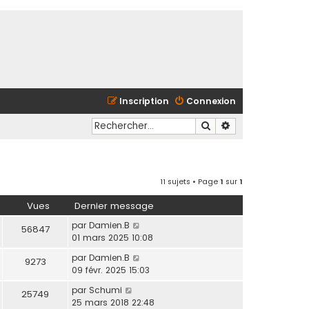
Inscription
Connexion
Rechercher
Recherche avancé
11 sujets • Page
1
sur
1
Vues
Dernier message
par
Damien.B
56847
01 mars 2025 10:08
par
Damien.B
9273
09 févr. 2025 15:03
par
Schumi
25749
25 mars 2018 22:48