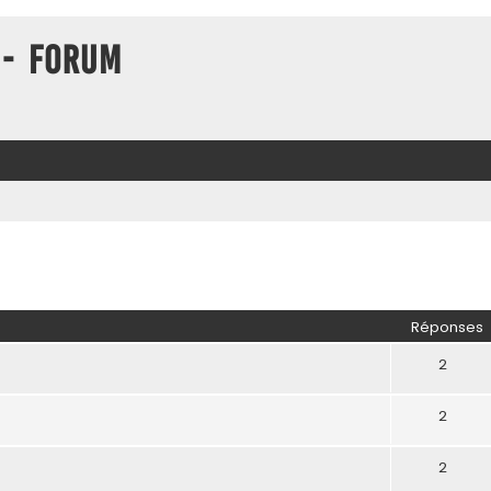
 - Forum
her
herche avancée
Réponses
2
2
2