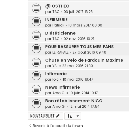
@ OSTHEO
par
TAC
» 03 juil. 2017 13:23
INFIRMERIE
par
Patrick
» 18 mars 2017 00:08
Diététicienne
par
TAC
» 02 nov. 2016 10:21
POUR RASSURER TOUS MES FANS
par
LE RAFALE
» 27 août 2016 09:48
Chute en velo de Fardouin Maxime
par
YSL
» 22 mai 2016 21:30
Infirmerie
par
loïc
» 10 mai 2016 18:47
News Infirmerie
par
Arno G.
» 10 juin 2014 10:17
Bon rétablissement NICO
par
Arno G.
» 12 mai 2014 17:54
Nouveau sujet
Revenir à l’accueil du forum