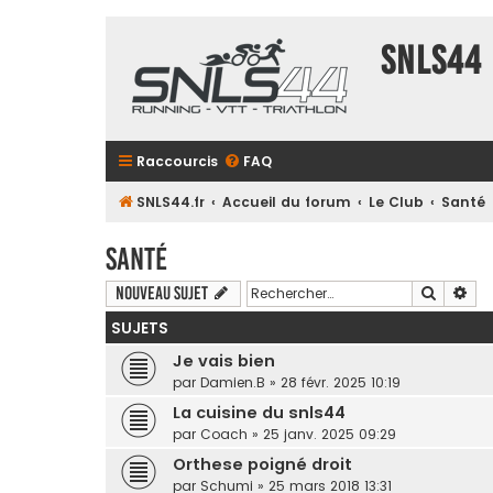
SNLS44
Raccourcis
FAQ
SNLS44.fr
Accueil du forum
Le Club
Santé
Santé
Recherc
Rec
Nouveau sujet
SUJETS
Je vais bien
par
Damien.B
» 28 févr. 2025 10:19
La cuisine du snls44
par
Coach
» 25 janv. 2025 09:29
Orthese poigné droit
par
Schumi
» 25 mars 2018 13:31