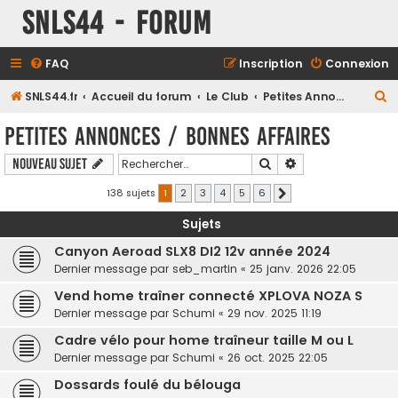
SNLS44 - Forum
FAQ
Inscription
Connexion
R
SNLS44.fr
Accueil du forum
Le Club
Petites Annonces / Bonnes Affaires
e
Petites Annonces / Bonnes Affaires
c
Rechercher
Recherche avancé
Nouveau sujet
h
e
138 sujets
1
2
3
4
5
6
Suivant
r
Sujets
c
Canyon Aeroad SLX8 DI2 12v année 2024
h
Dernier message par
seb_martin
«
25 janv. 2026 22:05
e
Vend home traîner connecté XPLOVA NOZA S
r
Dernier message par
Schumi
«
29 nov. 2025 11:19
Cadre vélo pour home traîneur taille M ou L
Dernier message par
Schumi
«
26 oct. 2025 22:05
Dossards foulé du bélouga