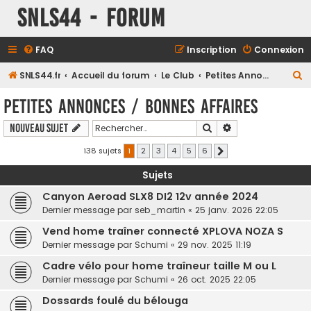
SNLS44 - Forum
FAQ
Inscription
Connexion
R
SNLS44.fr
Accueil du forum
Le Club
Petites Annonces / Bonnes Affaires
e
Petites Annonces / Bonnes Affaires
c
Rechercher
Recherche avancé
Nouveau sujet
h
e
138 sujets
1
2
3
4
5
6
Suivant
r
Sujets
c
Canyon Aeroad SLX8 DI2 12v année 2024
h
Dernier message par
seb_martin
«
25 janv. 2026 22:05
e
Vend home traîner connecté XPLOVA NOZA S
r
Dernier message par
Schumi
«
29 nov. 2025 11:19
Cadre vélo pour home traîneur taille M ou L
Dernier message par
Schumi
«
26 oct. 2025 22:05
Dossards foulé du bélouga