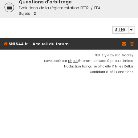
Questions d'arbitrage
Evolutions de la réglementation FFTRI / FFA
Sujets :
2
Aller
SNLS44.fr
Accueil du forum
Flat Style by
Ian Bradley
Développé par
phpBB
® Forum Software © phpBB Limited
Traduction française officielle
©
Miles Cellar
Confidentialité
|
Conditions