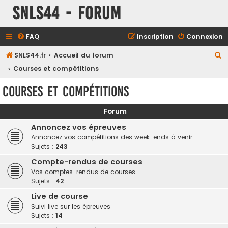
SNLS44 - Forum
FAQ
Inscription
Connexion
R
SNLS44.fr
Accueil du forum
e
Courses et compétitions
c
Courses et compétitions
h
e
Forum
r
Annoncez vos épreuves
c
Annoncez vos compétitions des week-ends à venir
Sujets :
243
h
e
Compte-rendus de courses
Vos comptes-rendus de courses
r
Sujets :
42
Live de course
Suivi live sur les épreuves
Sujets :
14