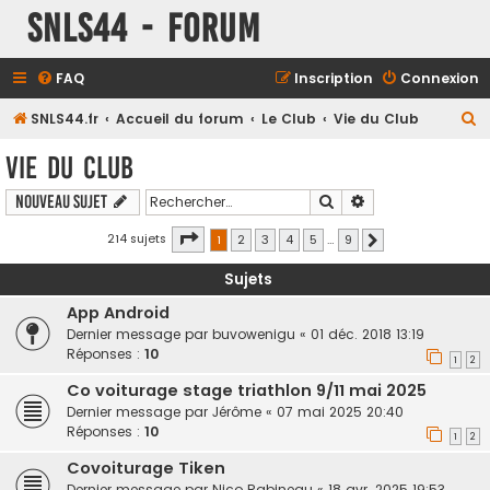
SNLS44 - Forum
FAQ
Inscription
Connexion
R
SNLS44.fr
Accueil du forum
Le Club
Vie du Club
e
Vie du Club
c
Rechercher
Recherche avancé
Nouveau sujet
h
e
Page
1
sur
9
214 sujets
1
2
3
4
5
…
9
Suivant
r
Sujets
c
App Android
h
Dernier message par
buvowenigu
«
01 déc. 2018 13:19
e
Réponses :
10
1
2
r
Co voiturage stage triathlon 9/11 mai 2025
Dernier message par
Jérôme
«
07 mai 2025 20:40
Réponses :
10
1
2
Covoiturage Tiken
Dernier message par
Nico Rabineau
«
18 avr. 2025 19:53