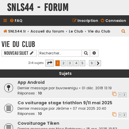
SNLS44 - Forum
FAQ
Inscription
Connexion
R
SNLS44.fr
Accueil du forum
Le Club
Vie du Club
e
Vie du Club
c
Rechercher
Recherche avancé
Nouveau sujet
h
e
Page
1
sur
9
214 sujets
1
2
3
4
5
…
9
Suivant
r
Sujets
c
App Android
h
Dernier message par
buvowenigu
«
01 déc. 2018 13:19
e
Réponses :
10
1
2
r
Co voiturage stage triathlon 9/11 mai 2025
Dernier message par
Jérôme
«
07 mai 2025 20:40
Réponses :
10
1
2
Covoiturage Tiken
Dernier message par
Nico Rabineau
«
18 avr. 2025 19:53