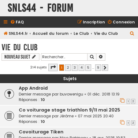
SNLS44 - Forum
FAQ
Inscription
Connexion
R
SNLS44.fr
Accueil du forum
Le Club
Vie du Club
e
Vie du Club
c
Rechercher
Recherche avancé
Nouveau sujet
h
e
Page
1
sur
9
214 sujets
1
2
3
4
5
…
9
Suivant
r
Sujets
c
App Android
h
Dernier message par
buvowenigu
«
01 déc. 2018 13:19
e
Réponses :
10
1
2
r
Co voiturage stage triathlon 9/11 mai 2025
Dernier message par
Jérôme
«
07 mai 2025 20:40
Réponses :
10
1
2
Covoiturage Tiken
Dernier message par
Nico Rabineau
«
18 avr. 2025 19:53