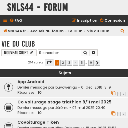
SNLS44 - Forum
FAQ
Inscription
Connexion
R
SNLS44.fr
Accueil du forum
Le Club
Vie du Club
e
Vie du Club
c
Rechercher
Recherche avancé
Nouveau sujet
h
e
Page
1
sur
9
214 sujets
1
2
3
4
5
…
9
Suivant
r
Sujets
c
App Android
h
Dernier message par
buvowenigu
«
01 déc. 2018 13:19
e
Réponses :
10
1
2
r
Co voiturage stage triathlon 9/11 mai 2025
Dernier message par
Jérôme
«
07 mai 2025 20:40
Réponses :
10
1
2
Covoiturage Tiken
Dernier message par
Nico Rabineau
«
18 avr. 2025 19:53