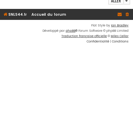
Aller
SNLS44.fr
Accueil du forum
Flat Style by
Ian Bradley
Développé par
phpBB
® Forum Software © phpBB Limited
Traduction française officielle
©
Miles Cellar
Confidentialité
|
Conditions