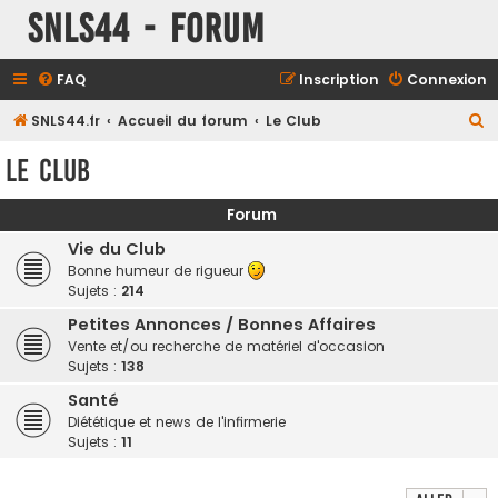
SNLS44 - Forum
FAQ
Inscription
Connexion
R
SNLS44.fr
Accueil du forum
Le Club
e
Le Club
c
h
Forum
e
Vie du Club
r
Bonne humeur de rigueur
Sujets :
214
c
h
Petites Annonces / Bonnes Affaires
Vente et/ou recherche de matériel d'occasion
e
Sujets :
138
r
Santé
Diététique et news de l'infirmerie
Sujets :
11