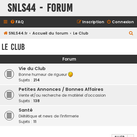
SNLS44 - Forum
FAQ
Inscription
Connexion
R
SNLS44.fr
Accueil du forum
Le Club
e
Le Club
c
h
Forum
e
Vie du Club
r
Bonne humeur de rigueur
Sujets :
214
c
h
Petites Annonces / Bonnes Affaires
Vente et/ou recherche de matériel d'occasion
e
Sujets :
138
r
Santé
Diététique et news de l'infirmerie
Sujets :
11