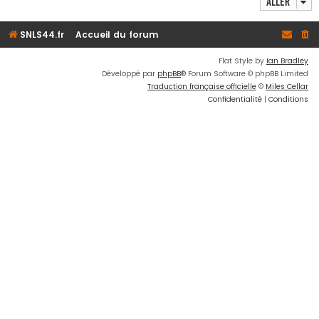
Aller
SNLS44.fr
Accueil du forum
Flat Style by
Ian Bradley
Développé par
phpBB
® Forum Software © phpBB Limited
Traduction française officielle
©
Miles Cellar
Confidentialité
|
Conditions