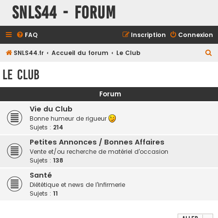
SNLS44 - Forum
FAQ
Inscription
Connexion
R
SNLS44.fr
Accueil du forum
Le Club
e
Le Club
c
h
Forum
e
Vie du Club
r
Bonne humeur de rigueur
Sujets :
214
c
h
Petites Annonces / Bonnes Affaires
Vente et/ou recherche de matériel d'occasion
e
Sujets :
138
r
Santé
Diététique et news de l'infirmerie
Sujets :
11