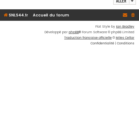
Aller
SNLS44.fr
Accueil du forum
Flat Style by
Ian Bradley
Développé par
phpBB
® Forum Software © phpBB Limited
Traduction française officielle
©
Miles Cellar
Confidentialité
|
Conditions