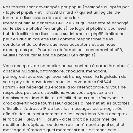
Nos forums sont développés par phpBB (désignés ci-après par
« logiciel phpBB » et « phpBB Limited ») qui est un logiciel de
forum de discussions déclaré sous la «
licence publique générale GNU 2.0
» et qui peut être téléchargé
sur
le site de phpBB
(en anglais). Le logiciel phpBB a pour seul
but de faciliter les discussions sur internet et phpBB Limited ne
peut en aucun cas être tenu comme responsable de la
conduite et du contenu que nous acceptons et que nous
n’acceptons pas. Pour plus d’informations concernant phpBB,
veuillez consulter
le site de phpBB
(en anglais).
Vous acceptez de ne publier aucun contenu à caractère abusif,
obscène, vulgaire, diffamatoire, choquant, menaçant,
pornographique, etc. qui pourrait transgresser la législation de
votre pays, du pays dans lequel le serveur de « SNLS44 -
Forum » est hébergé ou encore la loi internationale. Si vous ne
respectez pas ces dispositions, vous vous exposez à un
bannissement immédiat et définitif et nous nous réservons le
droit d’avertir votre fournisseur d’accès à internet et les autorités
officielles. L’adresse IP de tous les messages est enregistrée
afin d’aider au renforcement de ces conditions. Vous acceptez
le fait que « SNLS44 - Forum » ait le droit de supprimer, de
modifier, de déplacer ou de verrouiller n’importe quel sujet et
message à n’importe quel moment si nous estimons cela