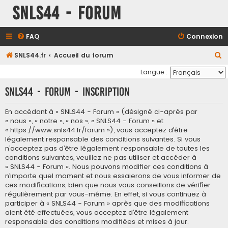
SNLS44 - Forum
FAQ
Connexion
R
SNLS44.fr
Accueil du forum
e
Langue :
c
SNLS44 - Forum - Inscription
h
e
En accédant à « SNLS44 - Forum » (désigné ci-après par
« nous », « notre », « nos », « SNLS44 - Forum » et
r
« https://www.snls44.fr/forum »), vous acceptez d’être
c
légalement responsable des conditions suivantes. Si vous
h
n’acceptez pas d’être légalement responsable de toutes les
conditions suivantes, veuillez ne pas utiliser et accéder à
e
« SNLS44 - Forum ». Nous pouvons modifier ces conditions à
r
n’importe quel moment et nous essaierons de vous informer de
ces modifications, bien que nous vous conseillons de vérifier
régulièrement par vous-même. En effet, si vous continuez à
participer à « SNLS44 - Forum » après que des modifications
aient été effectuées, vous acceptez d’être légalement
responsable des conditions modifiées et mises à jour.