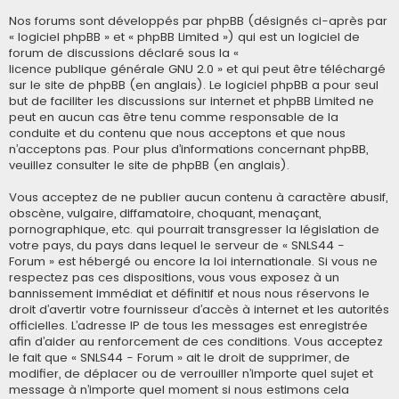
Nos forums sont développés par phpBB (désignés ci-après par
« logiciel phpBB » et « phpBB Limited ») qui est un logiciel de
forum de discussions déclaré sous la «
licence publique générale GNU 2.0
» et qui peut être téléchargé
sur
le site de phpBB
(en anglais). Le logiciel phpBB a pour seul
but de faciliter les discussions sur internet et phpBB Limited ne
peut en aucun cas être tenu comme responsable de la
conduite et du contenu que nous acceptons et que nous
n’acceptons pas. Pour plus d’informations concernant phpBB,
veuillez consulter
le site de phpBB
(en anglais).
Vous acceptez de ne publier aucun contenu à caractère abusif,
obscène, vulgaire, diffamatoire, choquant, menaçant,
pornographique, etc. qui pourrait transgresser la législation de
votre pays, du pays dans lequel le serveur de « SNLS44 -
Forum » est hébergé ou encore la loi internationale. Si vous ne
respectez pas ces dispositions, vous vous exposez à un
bannissement immédiat et définitif et nous nous réservons le
droit d’avertir votre fournisseur d’accès à internet et les autorités
officielles. L’adresse IP de tous les messages est enregistrée
afin d’aider au renforcement de ces conditions. Vous acceptez
le fait que « SNLS44 - Forum » ait le droit de supprimer, de
modifier, de déplacer ou de verrouiller n’importe quel sujet et
message à n’importe quel moment si nous estimons cela