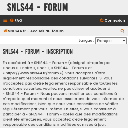
SNLS44 - Forum
FAQ
Connexion
R
SNLS44.fr
Accueil du forum
e
Langue :
c
SNLS44 - Forum - Inscription
h
e
En accédant à « SNLS44 - Forum » (désigné ci-après par
« nous », « notre », « nos », « SNLS44 - Forum » et
r
« https://www.snls44.fr/forum »), vous acceptez d’être
c
légalement responsable des conditions suivantes. Si vous
h
n’acceptez pas d’être légalement responsable de toutes les
conditions suivantes, veuillez ne pas utiliser et accéder à
e
« SNLS44 - Forum ». Nous pouvons modifier ces conditions à
r
n’importe quel moment et nous essaierons de vous informer de
ces modifications, bien que nous vous conseillons de vérifier
régulièrement par vous-même. En effet, si vous continuez à
participer à « SNLS44 - Forum » après que des modifications
aient été effectuées, vous acceptez d’être légalement
responsable des conditions modifiées et mises à jour.