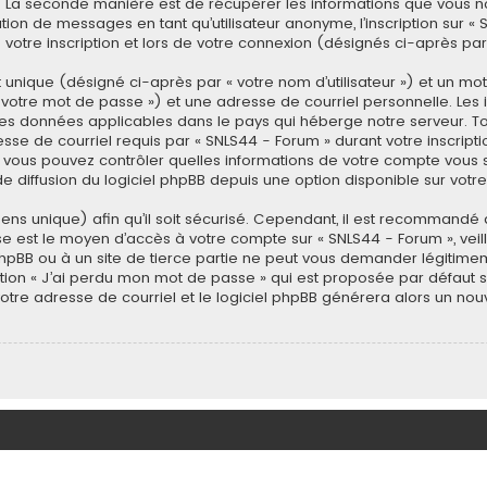
. La seconde manière est de récupérer les informations que vous n
tion de messages en tant qu’utilisateur anonyme, l’inscription sur 
otre inscription et lors de votre connexion (désignés ci-après pa
 unique (désigné ci-après par « votre nom d’utilisateur ») et un m
votre mot de passe ») et une adresse de courriel personnelle. Les 
des données applicables dans le pays qui héberge notre serveur. T
sse de courriel requis par « SNLS44 - Forum » durant votre inscription
s, vous pouvez contrôler quelles informations de votre compte vous 
e diffusion du logiciel phpBB depuis une option disponible sur votr
sens unique) afin qu’il soit sécurisé. Cependant, il est recommand
asse est le moyen d’accès à votre compte sur « SNLS44 - Forum », ve
phpBB ou à un site de tierce partie ne peut vous demander légitime
tion « J’ai perdu mon mot de passe » qui est proposée par défaut sur
votre adresse de courriel et le logiciel phpBB générera alors un n