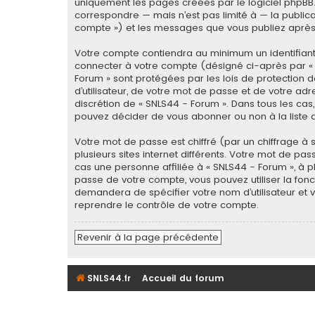
uniquement les pages créées par le logiciel phpBB
correspondre — mais n’est pas limité à — la publica
compte ») et les messages que vous publiez après v
Votre compte contiendra au minimum un identifiant
connecter à votre compte (désigné ci-après par « 
Forum » sont protégées par les lois de protection 
d’utilisateur, de votre mot de passe et de votre adre
discrétion de « SNLS44 - Forum ». Dans tous les ca
pouvez décider de vous abonner ou non à la liste d
Votre mot de passe est chiffré (par un chiffrage à 
plusieurs sites internet différents. Votre mot de p
cas une personne affiliée à « SNLS44 - Forum », à 
passe de votre compte, vous pouvez utiliser la fonc
demandera de spécifier votre nom d’utilisateur et 
reprendre le contrôle de votre compte.
Revenir à la page précédente
SNLS44.fr
Accueil du forum