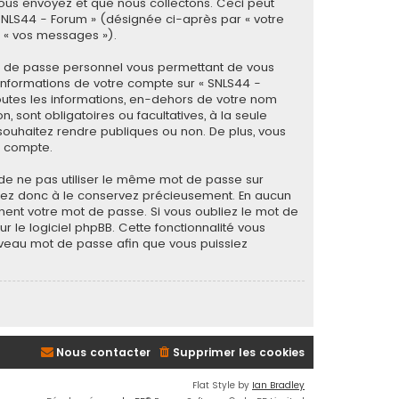
ous envoyez et que nous collectons. Ceci peut
« SNLS44 - Forum » (désignée ci-après par « votre
r « vos messages »).
ot de passe personnel vous permettant de vous
informations de votre compte sur « SNLS44 -
outes les informations, en-dehors de votre nom
, sont obligatoires ou facultatives, à la seule
souhaitez rendre publiques ou non. De plus, vous
e compte.
é de ne pas utiliser le même mot de passe sur
illez donc à le conservez précieusement. En aucun
ment votre mot de passe. Si vous oubliez le mot de
 le logiciel phpBB. Cette fonctionnalité vous
ouveau mot de passe afin que vous puissiez
Nous contacter
Supprimer les cookies
Flat Style by
Ian Bradley