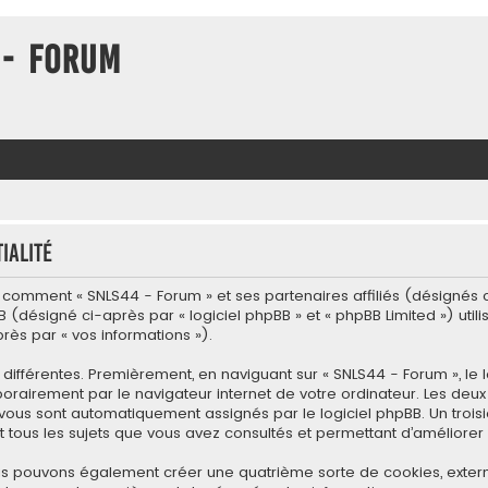
 - Forum
ialité
l comment « SNLS44 - Forum » et ses partenaires affiliés (désignés ci-
 (désigné ci-après par « logiciel phpBB » et « phpBB Limited ») utili
près par « vos informations »).
différentes. Premièrement, en naviguant sur « SNLS44 - Forum », le
porairement par le navigateur internet de votre ordinateur. Les deux
i vous sont automatiquement assignés par le logiciel phpBB. Un troi
t tous les sujets que vous avez consultés et permettant d’améliorer v
nous pouvons également créer une quatrième sorte de cookies, exter