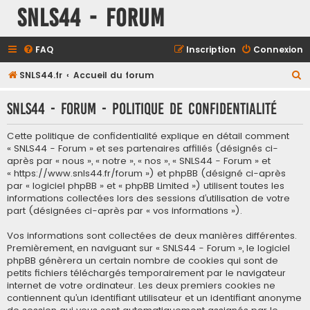
SNLS44 - Forum
FAQ
Inscription
Connexion
R
SNLS44.fr
Accueil du forum
e
SNLS44 - Forum - Politique de confidentialité
c
h
Cette politique de confidentialité explique en détail comment
e
« SNLS44 - Forum » et ses partenaires affiliés (désignés ci-
après par « nous », « notre », « nos », « SNLS44 - Forum » et
r
« https://www.snls44.fr/forum ») et phpBB (désigné ci-après
c
par « logiciel phpBB » et « phpBB Limited ») utilisent toutes les
informations collectées lors des sessions d’utilisation de votre
h
part (désignées ci-après par « vos informations »).
e
Vos informations sont collectées de deux manières différentes.
r
Premièrement, en naviguant sur « SNLS44 - Forum », le logiciel
phpBB génèrera un certain nombre de cookies qui sont de
petits fichiers téléchargés temporairement par le navigateur
internet de votre ordinateur. Les deux premiers cookies ne
contiennent qu’un identifiant utilisateur et un identifiant anonyme