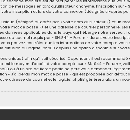
. La seconde manière est de récupérer les informations que vous n
tion de messages en tant qu’utilisateur anonyme, l’inscription sur 
otre inscription et lors de votre connexion (désignés ci-après pa
 unique (désigné ci-après par « votre nom d’utilisateur ») et un m
votre mot de passe ») et une adresse de courriel personnelle. Les 
des données applicables dans le pays qui héberge notre serveur. T
sse de courriel requis par « SNLS44 - Forum » durant votre inscription
s, vous pouvez contrôler quelles informations de votre compte vous 
e diffusion du logiciel phpBB depuis une option disponible sur votr
sens unique) afin qu’il soit sécurisé. Cependant, il est recommand
asse est le moyen d’accès à votre compte sur « SNLS44 - Forum », ve
phpBB ou à un site de tierce partie ne peut vous demander légitime
tion « J’ai perdu mon mot de passe » qui est proposée par défaut sur
votre adresse de courriel et le logiciel phpBB générera alors un n