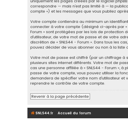
uniquement les pages créées par le logiciel phpBB
correspondre — mais n’est pas limité à — la publica
compte ») et les messages que vous publiez après v
Votre compte contiendra au minimum un identifiant
connecter à votre compte (désigné ci-après par « 
Forum » sont protégées par les lois de protection 
d’utilisateur, de votre mot de passe et de votre adre
discrétion de « SNLS44 - Forum ». Dans tous les ca
pouvez décider de vous abonner ou non à la liste d
Votre mot de passe est chiffré (par un chiffrage à 
plusieurs sites internet différents. Votre mot de p
cas une personne affiliée à « SNLS44 - Forum », à 
passe de votre compte, vous pouvez utiliser la fonc
demandera de spécifier votre nom d’utilisateur et 
reprendre le contrôle de votre compte.
Revenir à la page précédente
SNLS44.fr
Accueil du forum