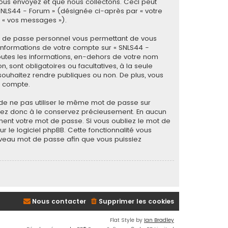
ous envoyez et que nous collectons. Ceci peut
« SNLS44 - Forum » (désignée ci-après par « votre
r « vos messages »).
ot de passe personnel vous permettant de vous
informations de votre compte sur « SNLS44 -
outes les informations, en-dehors de votre nom
, sont obligatoires ou facultatives, à la seule
souhaitez rendre publiques ou non. De plus, vous
e compte.
é de ne pas utiliser le même mot de passe sur
illez donc à le conservez précieusement. En aucun
ment votre mot de passe. Si vous oubliez le mot de
 le logiciel phpBB. Cette fonctionnalité vous
ouveau mot de passe afin que vous puissiez
Nous contacter
Supprimer les cookies
Flat Style by
Ian Bradley