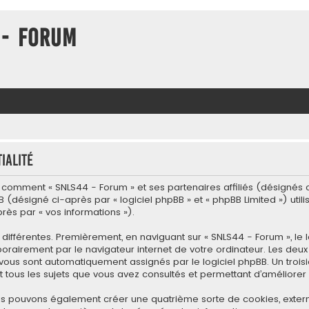
 - Forum
ialité
l comment « SNLS44 - Forum » et ses partenaires affiliés (désignés ci-
 (désigné ci-après par « logiciel phpBB » et « phpBB Limited ») utili
près par « vos informations »).
différentes. Premièrement, en naviguant sur « SNLS44 - Forum », le
porairement par le navigateur internet de votre ordinateur. Les deux
i vous sont automatiquement assignés par le logiciel phpBB. Un troi
t tous les sujets que vous avez consultés et permettant d’améliorer v
nous pouvons également créer une quatrième sorte de cookies, exter