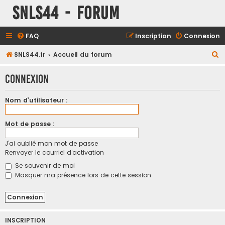
SNLS44 - Forum
FAQ
Inscription
Connexion
R
SNLS44.fr
Accueil du forum
e
Connexion
c
h
Nom d’utilisateur :
e
r
Mot de passe :
c
J’ai oublié mon mot de passe
h
Renvoyer le courriel d’activation
e
Se souvenir de moi
r
Masquer ma présence lors de cette session
INSCRIPTION