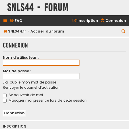
SNLS44 - Forum
FAQ
Inscription
Connexion
R
SNLS44.fr
Accueil du forum
e
Connexion
c
h
Nom d’utilisateur :
e
r
Mot de passe :
c
J’ai oublié mon mot de passe
h
Renvoyer le courriel d’activation
e
Se souvenir de moi
r
Masquer ma présence lors de cette session
INSCRIPTION