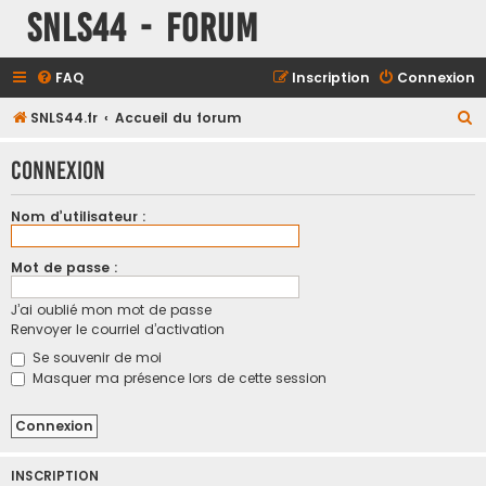
SNLS44 - Forum
FAQ
Inscription
Connexion
R
SNLS44.fr
Accueil du forum
e
Connexion
c
h
Nom d’utilisateur :
e
r
Mot de passe :
c
J’ai oublié mon mot de passe
h
Renvoyer le courriel d’activation
e
Se souvenir de moi
r
Masquer ma présence lors de cette session
INSCRIPTION