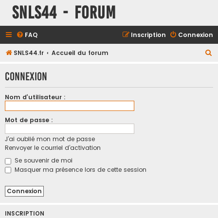
SNLS44 - Forum
FAQ
Inscription
Connexion
R
SNLS44.fr
Accueil du forum
e
Connexion
c
h
Nom d’utilisateur :
e
r
Mot de passe :
c
J’ai oublié mon mot de passe
h
Renvoyer le courriel d’activation
e
Se souvenir de moi
r
Masquer ma présence lors de cette session
INSCRIPTION