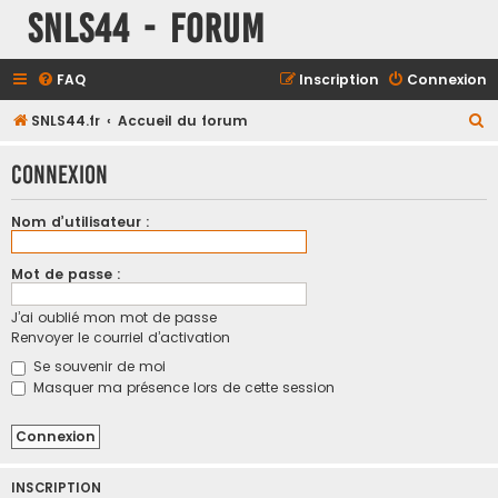
SNLS44 - Forum
FAQ
Inscription
Connexion
R
SNLS44.fr
Accueil du forum
e
Connexion
c
h
Nom d’utilisateur :
e
r
Mot de passe :
c
J’ai oublié mon mot de passe
h
Renvoyer le courriel d’activation
e
Se souvenir de moi
r
Masquer ma présence lors de cette session
INSCRIPTION