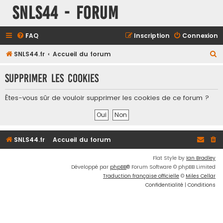
SNLS44 - Forum
FAQ
Inscription
Connexion
R
SNLS44.fr
Accueil du forum
e
Supprimer les cookies
c
h
Êtes-vous sûr de vouloir supprimer les cookies de ce forum ?
e
r
c
SNLS44.fr
Accueil du forum
h
e
Flat Style by
Ian Bradley
Développé par
phpBB
® Forum Software © phpBB Limited
r
Traduction française officielle
©
Miles Cellar
Confidentialité
|
Conditions