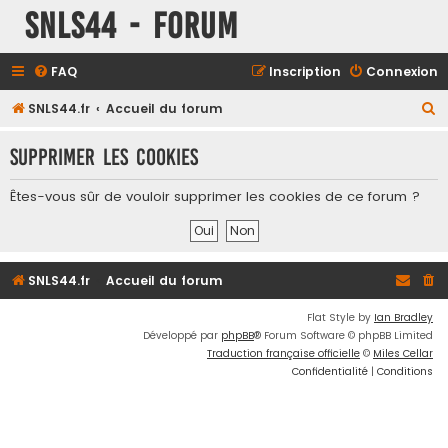
SNLS44 - Forum
FAQ
Inscription
Connexion
R
SNLS44.fr
Accueil du forum
e
Supprimer les cookies
c
h
Êtes-vous sûr de vouloir supprimer les cookies de ce forum ?
e
r
c
SNLS44.fr
Accueil du forum
h
e
Flat Style by
Ian Bradley
Développé par
phpBB
® Forum Software © phpBB Limited
r
Traduction française officielle
©
Miles Cellar
Confidentialité
|
Conditions