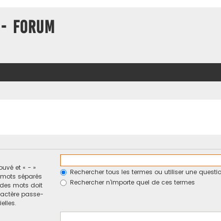
 - Forum
ouvé et « - »
Rechercher tous les termes ou utiliser une ques
e mots séparés
Rechercher n’importe quel de ces termes
n des mots doit
ractère passe-
elles.