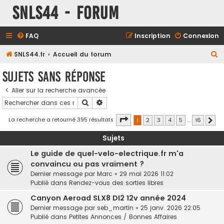
SNLS44 - Forum
FAQ
Inscription
Connexion
R
SNLS44.fr
Accueil du forum
e
Sujets sans réponse
c
Aller sur la recherche avancée
h
Rechercher
Recherche avancée
e
r
Page
1
sur
16
La recherche a retourné 395 résultats
1
2
3
4
5
…
16
Sui
c
Sujets
h
Le guide de quel-velo-electrique.fr m'a
e
convaincu ou pas vraiment ?
r
Dernier message par
Marc
«
29 mai 2026 11:02
Publié dans
Rendez-vous des sorties libres
Canyon Aeroad SLX8 DI2 12v année 2024
Dernier message par
seb_martin
«
25 janv. 2026 22:05
Publié dans
Petites Annonces / Bonnes Affaires