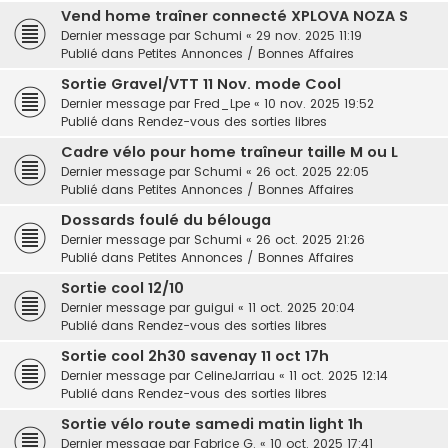
Vend home traîner connecté XPLOVA NOZA S
Dernier message par
Schumi
«
29 nov. 2025 11:19
Publié dans
Petites Annonces / Bonnes Affaires
Sortie Gravel/VTT 11 Nov. mode Cool
Dernier message par
Fred_Lpe
«
10 nov. 2025 19:52
Publié dans
Rendez-vous des sorties libres
Cadre vélo pour home traîneur taille M ou L
Dernier message par
Schumi
«
26 oct. 2025 22:05
Publié dans
Petites Annonces / Bonnes Affaires
Dossards foulé du bélouga
Dernier message par
Schumi
«
26 oct. 2025 21:26
Publié dans
Petites Annonces / Bonnes Affaires
Sortie cool 12/10
Dernier message par
guigui
«
11 oct. 2025 20:04
Publié dans
Rendez-vous des sorties libres
Sortie cool 2h30 savenay 11 oct 17h
Dernier message par
CelineJarriau
«
11 oct. 2025 12:14
Publié dans
Rendez-vous des sorties libres
Sortie vélo route samedi matin light 1h
Dernier message par
Fabrice G.
«
10 oct. 2025 17:41