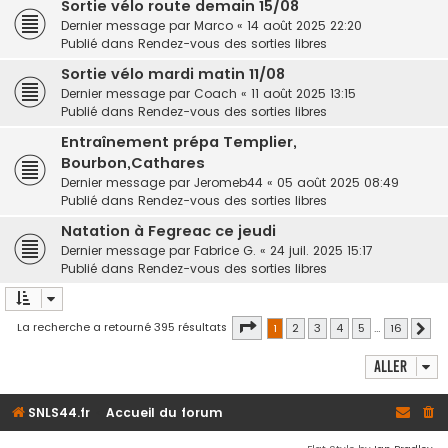
Sortie vélo route demain 15/08
Dernier message par
Marco
«
14 août 2025 22:20
Publié dans
Rendez-vous des sorties libres
Sortie vélo mardi matin 11/08
Dernier message par
Coach
«
11 août 2025 13:15
Publié dans
Rendez-vous des sorties libres
Entraînement prépa Templier,
Bourbon,Cathares
Dernier message par
Jeromeb44
«
05 août 2025 08:49
Publié dans
Rendez-vous des sorties libres
Natation à Fegreac ce jeudi
Dernier message par
Fabrice G.
«
24 juil. 2025 15:17
Publié dans
Rendez-vous des sorties libres
Page
1
sur
16
La recherche a retourné 395 résultats
1
2
3
4
5
…
16
Sui
Aller
SNLS44.fr
Accueil du forum