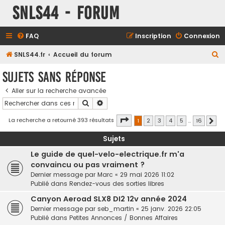
SNLS44 - Forum
FAQ
Inscription
Connexion
R
SNLS44.fr
Accueil du forum
e
Sujets sans réponse
c
Aller sur la recherche avancée
h
Rechercher
Recherche avancée
e
r
Page
1
sur
16
La recherche a retourné 393 résultats
1
2
3
4
5
…
16
Sui
c
Sujets
h
Le guide de quel-velo-electrique.fr m'a
e
convaincu ou pas vraiment ?
r
Dernier message par
Marc
«
29 mai 2026 11:02
Publié dans
Rendez-vous des sorties libres
Canyon Aeroad SLX8 DI2 12v année 2024
Dernier message par
seb_martin
«
25 janv. 2026 22:05
Publié dans
Petites Annonces / Bonnes Affaires