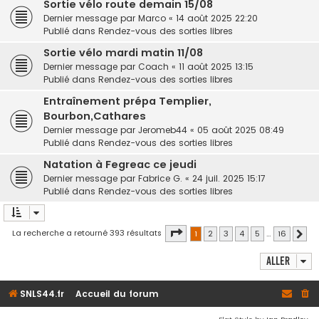
Sortie vélo route demain 15/08
Dernier message par
Marco
«
14 août 2025 22:20
Publié dans
Rendez-vous des sorties libres
Sortie vélo mardi matin 11/08
Dernier message par
Coach
«
11 août 2025 13:15
Publié dans
Rendez-vous des sorties libres
Entraînement prépa Templier,
Bourbon,Cathares
Dernier message par
Jeromeb44
«
05 août 2025 08:49
Publié dans
Rendez-vous des sorties libres
Natation à Fegreac ce jeudi
Dernier message par
Fabrice G.
«
24 juil. 2025 15:17
Publié dans
Rendez-vous des sorties libres
Page
1
sur
16
La recherche a retourné 393 résultats
1
2
3
4
5
…
16
Sui
Aller
SNLS44.fr
Accueil du forum