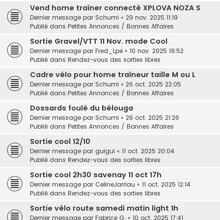
Vend home traîner connecté XPLOVA NOZA S
Dernier message par
Schumi
«
29 nov. 2025 11:19
Publié dans
Petites Annonces / Bonnes Affaires
Sortie Gravel/VTT 11 Nov. mode Cool
Dernier message par
Fred_Lpe
«
10 nov. 2025 19:52
Publié dans
Rendez-vous des sorties libres
Cadre vélo pour home traîneur taille M ou L
Dernier message par
Schumi
«
26 oct. 2025 22:05
Publié dans
Petites Annonces / Bonnes Affaires
Dossards foulé du bélouga
Dernier message par
Schumi
«
26 oct. 2025 21:26
Publié dans
Petites Annonces / Bonnes Affaires
Sortie cool 12/10
Dernier message par
guigui
«
11 oct. 2025 20:04
Publié dans
Rendez-vous des sorties libres
Sortie cool 2h30 savenay 11 oct 17h
Dernier message par
CelineJarriau
«
11 oct. 2025 12:14
Publié dans
Rendez-vous des sorties libres
Sortie vélo route samedi matin light 1h
Dernier message par
Fabrice G.
«
10 oct. 2025 17:41