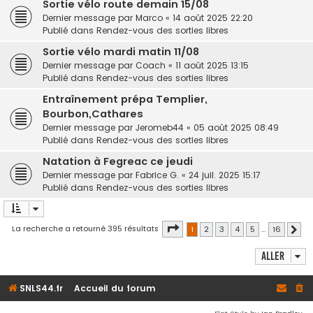
Sortie vélo route demain 15/08
Dernier message par
Marco
«
14 août 2025 22:20
Publié dans
Rendez-vous des sorties libres
Sortie vélo mardi matin 11/08
Dernier message par
Coach
«
11 août 2025 13:15
Publié dans
Rendez-vous des sorties libres
Entraînement prépa Templier,
Bourbon,Cathares
Dernier message par
Jeromeb44
«
05 août 2025 08:49
Publié dans
Rendez-vous des sorties libres
Natation à Fegreac ce jeudi
Dernier message par
Fabrice G.
«
24 juil. 2025 15:17
Publié dans
Rendez-vous des sorties libres
Page
1
sur
16
La recherche a retourné 395 résultats
1
2
3
4
5
…
16
Sui
Aller
SNLS44.fr
Accueil du forum