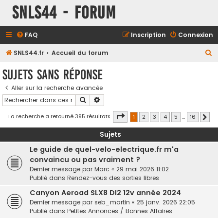
SNLS44 - Forum
FAQ
Inscription
Connexion
R
SNLS44.fr
Accueil du forum
e
Sujets sans réponse
c
Aller sur la recherche avancée
h
Rechercher
Recherche avancée
e
r
Page
1
sur
16
La recherche a retourné 395 résultats
1
2
3
4
5
…
16
Sui
c
Sujets
h
Le guide de quel-velo-electrique.fr m'a
e
convaincu ou pas vraiment ?
r
Dernier message par
Marc
«
29 mai 2026 11:02
Publié dans
Rendez-vous des sorties libres
Canyon Aeroad SLX8 DI2 12v année 2024
Dernier message par
seb_martin
«
25 janv. 2026 22:05
Publié dans
Petites Annonces / Bonnes Affaires