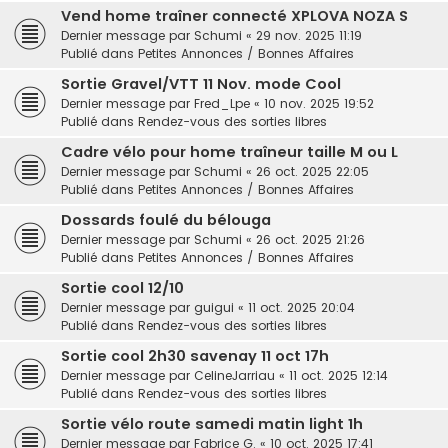
Vend home traîner connecté XPLOVA NOZA S
Dernier message par
Schumi
«
29 nov. 2025 11:19
Publié dans
Petites Annonces / Bonnes Affaires
Sortie Gravel/VTT 11 Nov. mode Cool
Dernier message par
Fred_Lpe
«
10 nov. 2025 19:52
Publié dans
Rendez-vous des sorties libres
Cadre vélo pour home traîneur taille M ou L
Dernier message par
Schumi
«
26 oct. 2025 22:05
Publié dans
Petites Annonces / Bonnes Affaires
Dossards foulé du bélouga
Dernier message par
Schumi
«
26 oct. 2025 21:26
Publié dans
Petites Annonces / Bonnes Affaires
Sortie cool 12/10
Dernier message par
guigui
«
11 oct. 2025 20:04
Publié dans
Rendez-vous des sorties libres
Sortie cool 2h30 savenay 11 oct 17h
Dernier message par
CelineJarriau
«
11 oct. 2025 12:14
Publié dans
Rendez-vous des sorties libres
Sortie vélo route samedi matin light 1h
Dernier message par
Fabrice G.
«
10 oct. 2025 17:41