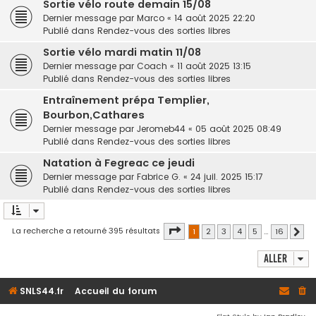
Sortie vélo route demain 15/08
Dernier message par
Marco
«
14 août 2025 22:20
Publié dans
Rendez-vous des sorties libres
Sortie vélo mardi matin 11/08
Dernier message par
Coach
«
11 août 2025 13:15
Publié dans
Rendez-vous des sorties libres
Entraînement prépa Templier,
Bourbon,Cathares
Dernier message par
Jeromeb44
«
05 août 2025 08:49
Publié dans
Rendez-vous des sorties libres
Natation à Fegreac ce jeudi
Dernier message par
Fabrice G.
«
24 juil. 2025 15:17
Publié dans
Rendez-vous des sorties libres
Page
1
sur
16
La recherche a retourné 395 résultats
1
2
3
4
5
…
16
Sui
Aller
SNLS44.fr
Accueil du forum