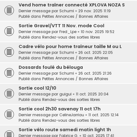
Vend home traîner connecté XPLOVA NOZA S
Dernier message par
Schumi
«
29 nov. 2025 11:19
Publié dans
Petites Annonces / Bonnes Affaires
Sortie Gravel/VTT 11 Nov. mode Cool
Dernier message par
Fred_Lpe
«
10 nov. 2025 19:52
Publié dans
Rendez-vous des sorties libres
Cadre vélo pour home traîneur taille M ou L
Dernier message par
Schumi
«
26 oct. 2025 22:05
Publié dans
Petites Annonces / Bonnes Affaires
Dossards foulé du bélouga
Dernier message par
Schumi
«
26 oct. 2025 21:26
Publié dans
Petites Annonces / Bonnes Affaires
Sortie cool 12/10
Dernier message par
guigui
«
11 oct. 2025 20:04
Publié dans
Rendez-vous des sorties libres
Sortie cool 2h30 savenay 11 oct 17h
Dernier message par
CelineJarriau
«
11 oct. 2025 12:14
Publié dans
Rendez-vous des sorties libres
Sortie vélo route samedi matin light 1h
Dernier message par
Fabrice G.
«
10 oct. 2025 17:41