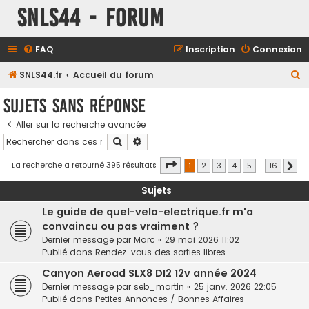
SNLS44 - Forum
FAQ
Inscription
Connexion
R
SNLS44.fr
Accueil du forum
e
Sujets sans réponse
c
Aller sur la recherche avancée
h
Rechercher
Recherche avancée
e
r
Page
1
sur
16
La recherche a retourné 395 résultats
1
2
3
4
5
…
16
Sui
c
Sujets
h
Le guide de quel-velo-electrique.fr m'a
e
convaincu ou pas vraiment ?
r
Dernier message par
Marc
«
29 mai 2026 11:02
Publié dans
Rendez-vous des sorties libres
Canyon Aeroad SLX8 DI2 12v année 2024
Dernier message par
seb_martin
«
25 janv. 2026 22:05
Publié dans
Petites Annonces / Bonnes Affaires